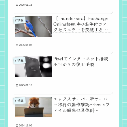
2026.01.16
【Thunderbird】Exchange
IT情報
Online接続時の条件付きア
クセスエラーを突破する方
法
2025.06.06
Pixelでインターネット接続
IT情報
不可からの復旧手順
2025.01.18
エックスサーバー新サーバ
IT情報
ー移行の動作確認～hostsフ
ァイル編集の具体例～
2024.11.05