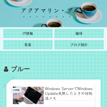
アクアマリン・ブルー
IT情報
珈琲
音楽
ブログ紹介
ブルー
Windows ServerでWindows
IT情報
Update失敗したときの対処
法メモ